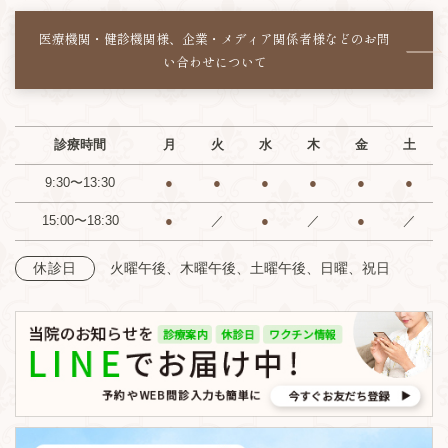
医療機関・健診機関様、企業・メディア関係者様などの
お問
い合わせについて
診療時間
月
火
水
木
金
土
9:30〜13:30
●
●
●
●
●
●
15:00〜18:30
●
／
●
／
●
／
火曜午後、木曜午後、土曜午後、日曜、祝日
休診日