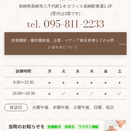
長崎県長崎市八千代町1-8 ロフィス長崎駅東通1-2F
(受付は1階です)
tel.
095-811-2233
医療機関・健診機関様、企業・メディア関係者様などの
お問
い合わせについて
診療時間
月
火
水
木
金
土
9:30〜13:30
●
●
●
●
●
●
15:00〜18:30
●
／
●
／
●
／
火曜午後、木曜午後、土曜午後、日曜、祝日
休診日